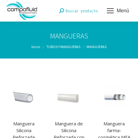
Menú
Buscar:
Buscar producto
MANGUERAS
Estás aquí:
Inicio
TUBOS Y MANGUERAS
MANGUERAS
Manguera
Manguera de
Manguera
Silicona
Silicona
farma-
Reforzada
Reforzada con
cosmética MFA