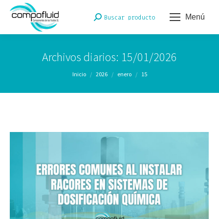
Menú
Buscar:
Buscar producto
Archivos diarios:
15/01/2026
Estás aquí:
Inicio
2026
enero
15