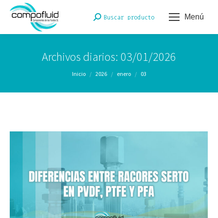
Menú
Buscar:
Buscar producto
Archivos diarios:
03/01/2026
Estás aquí:
Inicio
2026
enero
03