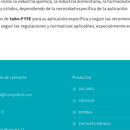
, como la industria química, la industria alimentaria, la farmacéuti
 y sólidos, dependiendo de la necesidad específica de la aplicación.
os de
tubo PTFE
para su aplicación específica y seguir las recome
 seguir las regulaciones y normativas aplicables, especialmente e
ón de contacto
Productos
RACORES
al@compofluid.com
VÁLVULAS
 72
BOMBAS
ENCHUFES RÁPIDOS
vi Musquera 12