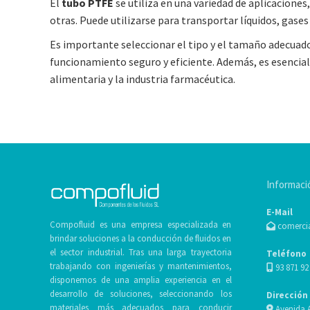
El
tubo PTFE
se utiliza en una variedad de aplicaciones
otras. Puede utilizarse para transportar líquidos, gases
Es importante seleccionar el tipo y el tamaño adecuad
funcionamiento seguro y eficiente. Además, es esencial
alimentaria y la industria farmacéutica.
Informaci
E-Mail
Compofluid es una empresa especializada en
comerci
brindar soluciones a la conducción de fluidos en
el sector industrial. Tras una larga trayectoria
Teléfono
trabajando con ingenierías y mantenimientos,
93 871 92
disponemos de una amplia experiencia en el
desarrollo de soluciones, seleccionando los
Dirección
materiales más adecuados para conducir
Avenida A