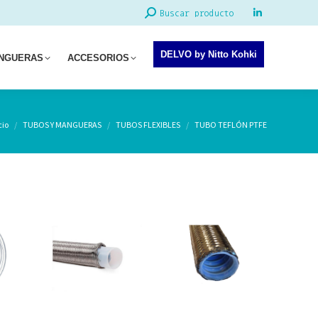
Buscar:
Buscar producto
Linkedin
page
DELVO by Nitto Kohki
opens
ANGUERAS
ACCESORIOS
in
new
window
tás aquí:
cio
TUBOS Y MANGUERAS
TUBOS FLEXIBLES
TUBO TEFLÓN PTFE