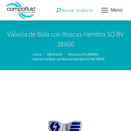
Menú
Buscar:
Buscar producto
Válvula de Bola con Roscas Hembra SO BV
38A00
Estás aquí:
Inicio
VÁLVULAS
Válvulas POLIAMIDA
Válvula de Bola con Roscas Hembra SO BV 38A00