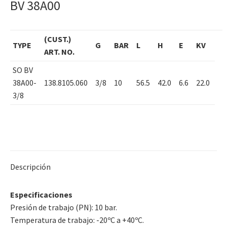
BV 38A00
(CUST.)
TYPE
G
BAR
L
H
E
KV
ART. NO.
SO BV
38A00-
138.8105.060
3/8
10
56.5
42.0
6.6
22.0
3/8
Descripción
Especificaciones
Presión de trabajo (PN): 10 bar.
Temperatura de trabajo: -20ºC a +40ºC.