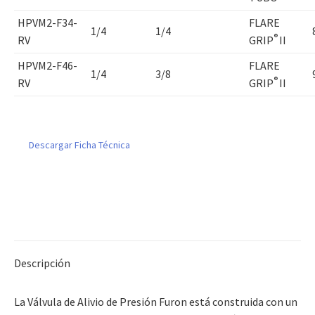
HPVM2-F34-
FLARE
1/4
1/4
®
RV
GRIP
II
HPVM2-F46-
FLARE
1/4
3/8
®
RV
GRIP
II
Descargar Ficha Técnica
Descripción
La Válvula de Alivio de Presión Furon está construida con un