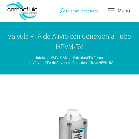
Menú
Buscar:
Buscar producto
Válvula PFA de Alivio con Conexión a Tubo
HPVM-RV
Estás aquí:
Inicio
VÁLVULAS
Válvulas PFA Furon
Válvula PFA de Alivio con Conexión a Tubo HPVM-RV