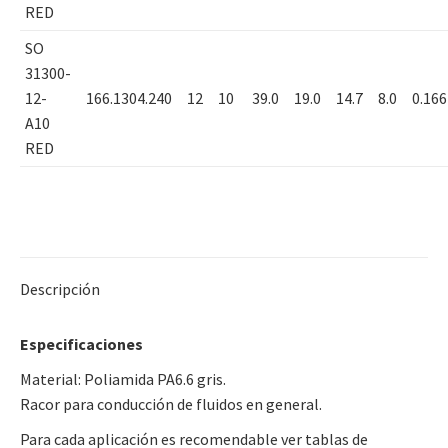
RED
SO
31300-
12-
166.1304.240
12
10
39.0
19.0
14.7
8.0
0.166
A10
RED
Descripción
Especificaciones
Material: Poliamida PA6.6 gris.
Racor para conducción de fluidos en general.
Para cada aplicación es recomendable ver tablas de