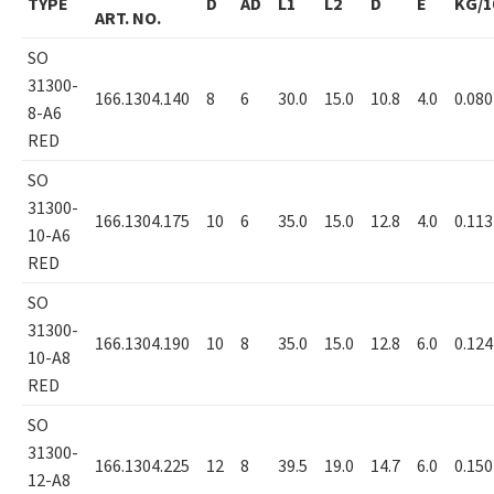
TYPE
D
AD
L1
L2
D
E
KG/1
ART. NO.
SO
31300-
166.1304.140
8
6
30.0
15.0
10.8
4.0
0.080
8-A6
RED
SO
31300-
166.1304.175
10
6
35.0
15.0
12.8
4.0
0.113
10-A6
RED
SO
31300-
166.1304.190
10
8
35.0
15.0
12.8
6.0
0.124
10-A8
RED
SO
31300-
166.1304.225
12
8
39.5
19.0
14.7
6.0
0.150
12-A8