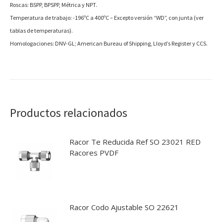
Roscas: BSPP, BPSPP, Métrica y NPT.
Temperatura de trabajo: -196ºC a 400ºC – Excepto versión “WD”, con junta (ver
tablas de temperaturas).
Homologaciones: DNV-GL; American Bureau of Shipping, Lloyd’s Register y CCS.
Productos relacionados
Racor Te Reducida Ref SO 23021 RED
Racores PVDF
Racor Codo Ajustable SO 22621