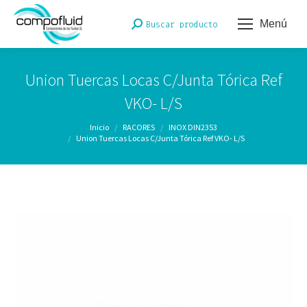
Menú
Buscar:
Buscar producto
Union Tuercas Locas C/Junta Tórica Ref
VKO- L/S
Estás aquí:
Inicio
RACORES
INOX DIN2353
Union Tuercas Locas C/Junta Tórica Ref VKO- L/S