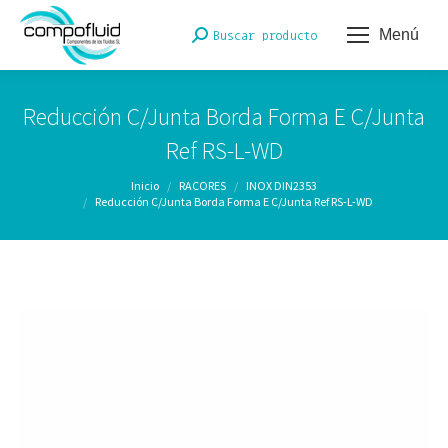
Menú
Buscar:
Buscar producto
Reducción C/Junta Borda Forma E C/Junta
Ref RS-L-WD
Estás aquí:
Inicio
RACORES
INOX DIN2353
Reducción C/Junta Borda Forma E C/Junta Ref RS-L-WD