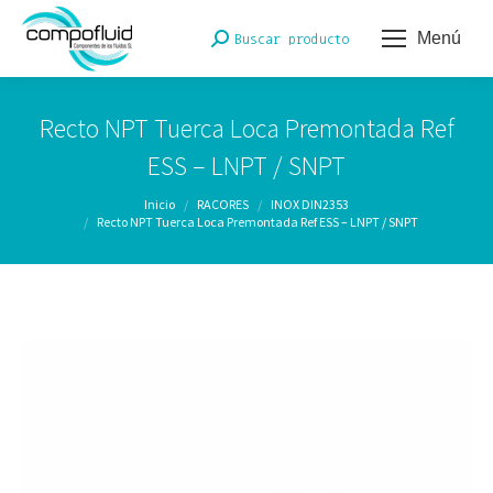
Menú
Buscar:
Buscar producto
Recto NPT Tuerca Loca Premontada Ref
ESS – LNPT / SNPT
Estás aquí:
Inicio
RACORES
INOX DIN2353
Recto NPT Tuerca Loca Premontada Ref ESS – LNPT / SNPT