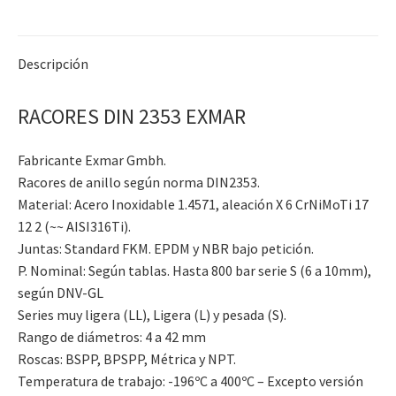
Descripción
RACORES DIN 2353 EXMAR
Fabricante Exmar Gmbh.
Racores de anillo según norma DIN2353.
Material: Acero Inoxidable 1.4571, aleación X 6 CrNiMoTi 17
12 2 (~~ AISI316Ti).
Juntas: Standard FKM. EPDM y NBR bajo petición.
P. Nominal: Según tablas. Hasta 800 bar serie S (6 a 10mm),
según DNV-GL
Series muy ligera (LL), Ligera (L) y pesada (S).
Rango de diámetros: 4 a 42 mm
Roscas: BSPP, BPSPP, Métrica y NPT.
Temperatura de trabajo: -196ºC a 400ºC – Excepto versión