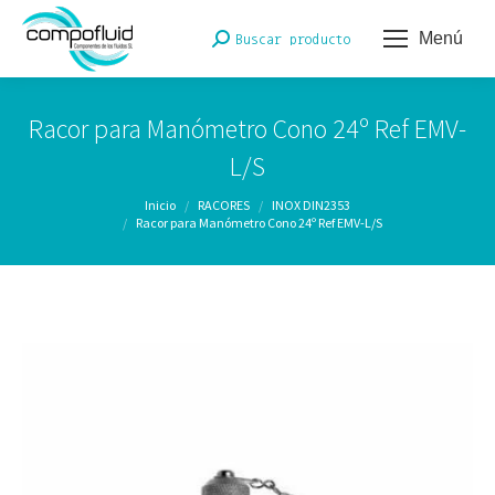
Menú
Buscar:
Buscar producto
Racor para Manómetro Cono 24º Ref EMV-
L/S
Estás aquí:
Inicio
RACORES
INOX DIN2353
Racor para Manómetro Cono 24º Ref EMV-L/S