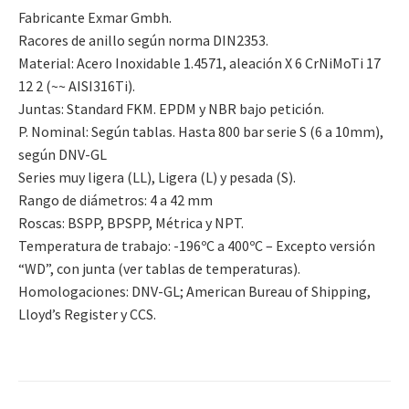
Fabricante Exmar Gmbh.
Racores de anillo según norma DIN2353.
Material: Acero Inoxidable 1.4571, aleación X 6 CrNiMoTi 17
12 2 (~~ AISI316Ti).
Juntas: Standard FKM. EPDM y NBR bajo petición.
P. Nominal: Según tablas. Hasta 800 bar serie S (6 a 10mm),
según DNV-GL
Series muy ligera (LL), Ligera (L) y pesada (S).
Rango de diámetros: 4 a 42 mm
Roscas: BSPP, BPSPP, Métrica y NPT.
Temperatura de trabajo: -196ºC a 400ºC – Excepto versión
“WD”, con junta (ver tablas de temperaturas).
Homologaciones: DNV-GL; American Bureau of Shipping,
Lloyd’s Register y CCS.