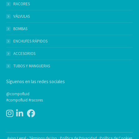
RACORES
VÁLVULAS
BOMBAS
ENCHUFES RÁPIDOS
ACCESORIOS
TUBOS Y MANGUERAS
Síguenos en las redes sociales
@compofluid
#compofluid #racores
Aviso Legal - Términos de Uso
·
Política de Privacidad
·
Política de Cookies