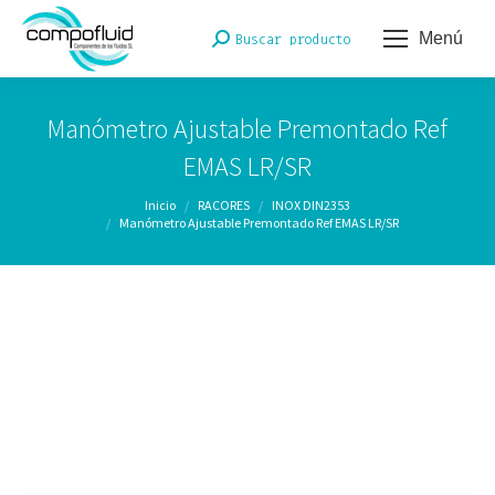
Menú
Buscar:
Buscar producto
Manómetro Ajustable Premontado Ref
EMAS LR/SR
Estás aquí:
Inicio
RACORES
INOX DIN2353
Manómetro Ajustable Premontado Ref EMAS LR/SR